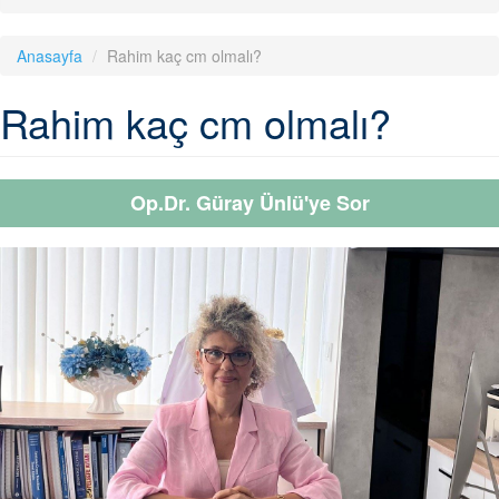
Anasayfa
Rahim kaç cm olmalı?
Rahim kaç cm olmalı?
Op.Dr. Güray Ünlü'ye Sor