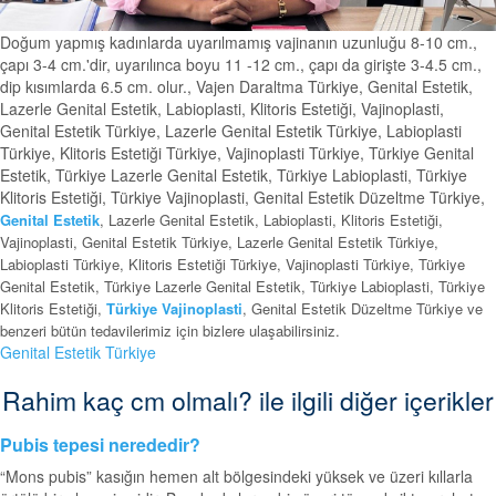
Doğum yapmış kadınlarda uyarılmamış vajinanın uzunluğu 8-10 cm.,
çapı 3-4 cm.'dir, uyarılınca boyu 11 -12 cm., çapı da girişte 3-4.5 cm.,
dip kısımlarda 6.5 cm. olur., Vajen Daraltma Türkiye, Genital Estetik,
Lazerle Genital Estetik, Labioplasti, Klitoris Estetiği, Vajinoplasti,
Genital Estetik Türkiye, Lazerle Genital Estetik Türkiye, Labioplasti
Türkiye, Klitoris Estetiği Türkiye, Vajinoplasti Türkiye, Türkiye Genital
Estetik, Türkiye Lazerle Genital Estetik, Türkiye Labioplasti, Türkiye
Klitoris Estetiği, Türkiye Vajinoplasti, Genital Estetik Düzeltme Türkiye,
Genital Estetik
, Lazerle Genital Estetik, Labioplasti, Klitoris Estetiği,
Vajinoplasti, Genital Estetik Türkiye, Lazerle Genital Estetik Türkiye,
Labioplasti Türkiye, Klitoris Estetiği Türkiye, Vajinoplasti Türkiye, Türkiye
Genital Estetik, Türkiye Lazerle Genital Estetik, Türkiye Labioplasti, Türkiye
Klitoris Estetiği,
Türkiye Vajinoplasti
, Genital Estetik Düzeltme Türkiye ve
benzeri bütün tedavilerimiz için bizlere ulaşabilirsiniz.
Genital Estetik Türkiye
Rahim kaç cm olmalı? ile ilgili diğer içerikler
Pubis tepesi nerededir?
“Mons pubis” kasığın hemen alt bölgesindeki yüksek ve üzeri kıllarla