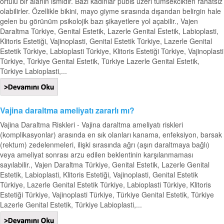
örtülü bir alanın ismidir. Bazı kadınlar pubis üzeri tümsekcikten rahatsız
olabilirler. Özellikle bikini, mayo giyme sırasında dışarıdan belirgin hale
gelen bu görünüm psikolojik bazı şikayetlere yol açabilir., Vajen
Daraltma Türkiye, Genital Estetik, Lazerle Genital Estetik, Labioplasti,
Klitoris Estetiği, Vajinoplasti, Genital Estetik Türkiye, Lazerle Genital
Estetik Türkiye, Labioplasti Türkiye, Klitoris Estetiği Türkiye, Vajinoplasti
Türkiye, Türkiye Genital Estetik, Türkiye Lazerle Genital Estetik,
Türkiye Labioplasti,...
Vajina daraltma ameliyatı zararlı mı?
Vajina Daraltma Riskleri - Vajina daraltma ameliyatı riskleri
(komplikasyonlar) arasında en sık olanları kanama, enfeksiyon, barsak
(rektum) zedelenmeleri, ilişki sırasında ağrı (aşırı daraltmaya bağlı)
veya ameliyat sonrası arzu edilen beklentinin karşılanmaması
sayılabilir., Vajen Daraltma Türkiye, Genital Estetik, Lazerle Genital
Estetik, Labioplasti, Klitoris Estetiği, Vajinoplasti, Genital Estetik
Türkiye, Lazerle Genital Estetik Türkiye, Labioplasti Türkiye, Klitoris
Estetiği Türkiye, Vajinoplasti Türkiye, Türkiye Genital Estetik, Türkiye
Lazerle Genital Estetik, Türkiye Labioplasti,...