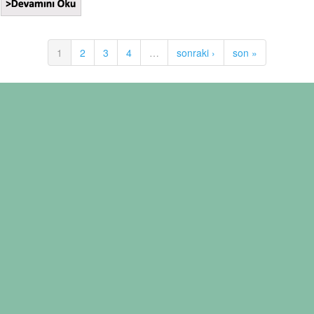
1
2
3
4
…
sonraki ›
son »