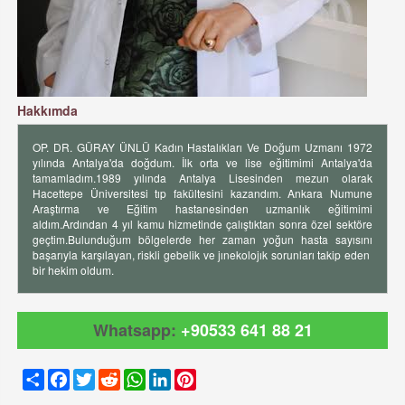
Hakkımda
OP. DR. GÜRAY ÜNLÜ Kadın Hastalıkları Ve Doğum Uzmanı 1972
yılında Antalya'da doğdum. İlk orta ve lise eğitimimi Antalya'da
tamamladım.1989 yılında Antalya Lisesinden mezun olarak
Hacettepe Üniversitesi tıp fakültesini kazandım. Ankara Numune
Araştırma ve Eğitim hastanesinden uzmanlık eğitimimi
aldım.Ardından 4 yıl kamu hizmetinde çalıştıktan sonra özel sektöre
geçtim.Bulunduğum bölgelerde her zaman yoğun hasta sayısını
başarıyla karşılayan, riskli gebelik ve jınekolojık sorunları takip eden
bir hekim oldum.
Whatsapp:
+90533 641 88 21
Share
Facebook
Twitter
Reddit
WhatsApp
LinkedIn
Pinterest