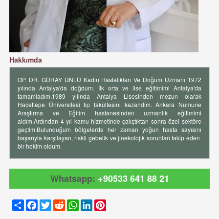
Hakkımda
OP. DR. GÜRAY ÜNLÜ Kadın Hastalıkları Ve Doğum Uzmanı 1972
yılında Antalya'da doğdum. İlk orta ve lise eğitimimi Antalya'da
tamamladım.1989 yılında Antalya Lisesinden mezun olarak
Hacettepe Üniversitesi tıp fakültesini kazandım. Ankara Numune
Araştırma ve Eğitim hastanesinden uzmanlık eğitimimi
aldım.Ardından 4 yıl kamu hizmetinde çalıştıktan sonra özel sektöre
geçtim.Bulunduğum bölgelerde her zaman yoğun hasta sayısını
başarıyla karşılayan, riskli gebelik ve jınekolojık sorunları takip eden
bir hekim oldum.
Whatsapp:
+90533 641 88 21
Share
Facebook
Twitter
Reddit
WhatsApp
LinkedIn
Pinterest