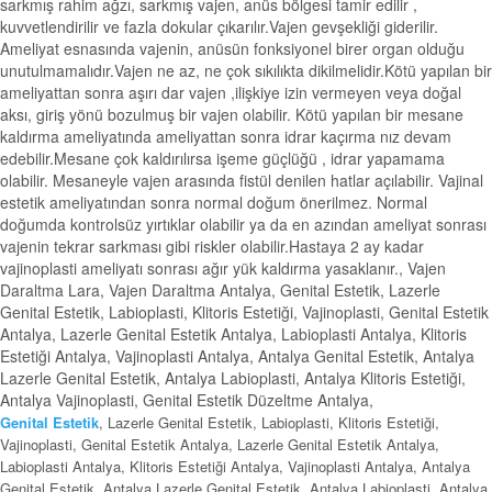
sarkmış rahim ağzı, sarkmış vajen, anüs bölgesi tamir edilir ,
kuvvetlendirilir ve fazla dokular çıkarılır.Vajen gevşekliği giderilir.
Ameliyat esnasında vajenin, anüsün fonksiyonel birer organ olduğu
unutulmamalıdır.Vajen ne az, ne çok sıkılıkta dikilmelidir.Kötü yapılan bir
ameliyattan sonra aşırı dar vajen ,ilişkiye izin vermeyen veya doğal
aksı, giriş yönü bozulmuş bir vajen olabilir. Kötü yapılan bir mesane
kaldırma ameliyatında ameliyattan sonra idrar kaçırma nız devam
edebilir.Mesane çok kaldırılırsa işeme güçlüğü , idrar yapamama
olabilir. Mesaneyle vajen arasında fistül denilen hatlar açılabilir. Vajinal
estetik ameliyatından sonra normal doğum önerilmez. Normal
doğumda kontrolsüz yırtıklar olabilir ya da en azından ameliyat sonrası
vajenin tekrar sarkması gibi riskler olabilir.Hastaya 2 ay kadar
vajinoplasti ameliyatı sonrası ağır yük kaldırma yasaklanır., Vajen
Daraltma Lara, Vajen Daraltma Antalya, Genital Estetik, Lazerle
Genital Estetik, Labioplasti, Klitoris Estetiği, Vajinoplasti, Genital Estetik
Antalya, Lazerle Genital Estetik Antalya, Labioplasti Antalya, Klitoris
Estetiği Antalya, Vajinoplasti Antalya, Antalya Genital Estetik, Antalya
Lazerle Genital Estetik, Antalya Labioplasti, Antalya Klitoris Estetiği,
Antalya Vajinoplasti, Genital Estetik Düzeltme Antalya,
Genital Estetik
, Lazerle Genital Estetik, Labioplasti, Klitoris Estetiği,
Vajinoplasti, Genital Estetik Antalya, Lazerle Genital Estetik Antalya,
Labioplasti Antalya, Klitoris Estetiği Antalya, Vajinoplasti Antalya, Antalya
Genital Estetik, Antalya Lazerle Genital Estetik, Antalya Labioplasti, Antalya