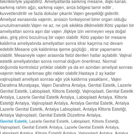
teknikleriyle yapabiliriz. Ameliyatlarda sarkmış mesane, dışkı kanalı,
sarkmış rahim ağzı, sarkmış vajen, anüs bölgesi tamir edilir ,
kuvvetlendirilir ve fazla dokular çıkarılır.Vajen gevşekliği giderilir.
Ameliyat esnasında vajenin, anüsün fonksiyonel birer organ olduğu
unutulmamalıdır.Vajen ne az, ne çok sıkılıkta dikilmelidir.Kötü yapılan bir
ameliyattan sonra aşırı dar vajen ,ilişkiye izin vermeyen veya doğal
aksı, giriş yönü bozulmuş bir vajen olabilir. Kötü yapılan bir mesane
kaldırma ameliyatında ameliyattan sonra idrar kaçırma nız devam
edebilir.Mesane çok kaldırılırsa işeme güçlüğü , idrar yapamama
olabilir. Mesaneyle vajen arasında fistül denilen hatlar açılabilir. Vajinal
estetik ameliyatından sonra normal doğum önerilmez. Normal
doğumda kontrolsüz yırtıklar olabilir ya da en azından ameliyat sonrası
vajenin tekrar sarkması gibi riskler olabilir.Hastaya 2 ay kadar
vajinoplasti ameliyatı sonrası ağır yük kaldırma yasaklanır., Vajen
Daraltma Muratpaşa, Vajen Daraltma Antalya, Genital Estetik, Lazerle
Genital Estetik, Labioplasti, Klitoris Estetiği, Vajinoplasti, Genital Estetik
Antalya, Lazerle Genital Estetik Antalya, Labioplasti Antalya, Klitoris
Estetiği Antalya, Vajinoplasti Antalya, Antalya Genital Estetik, Antalya
Lazerle Genital Estetik, Antalya Labioplasti, Antalya Klitoris Estetiği,
Antalya Vajinoplasti, Genital Estetik Düzeltme Antalya,
Genital Estetik
, Lazerle Genital Estetik, Labioplasti, Klitoris Estetiği,
Vajinoplasti, Genital Estetik Antalya, Lazerle Genital Estetik Antalya,
Labioplasti Antalya, Klitoris Estetiği Antalya, Vajinoplasti Antalya, Antalya