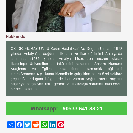
Hakkımda
OP. DR. GÜRAY ÜNLÜ Kadın Hastalıkları Ve Doğum Uzmanı 1972
yılında Antalya'da doğdum. İlk orta ve lise eğitimimi Antalya'da
tamamladım.1989 yılında Antalya Lisesinden mezun olarak
Hacettepe Üniversitesi tıp fakültesini kazandım. Ankara Numune
Araştırma ve Eğitim hastanesinden uzmanlık eğitimimi
aldım.Ardından 4 yıl kamu hizmetinde çalıştıktan sonra özel sektöre
geçtim.Bulunduğum bölgelerde her zaman yoğun hasta sayısını
başarıyla karşılayan, riskli gebelik ve jınekolojık sorunları takip eden
bir hekim oldum.
Whatsapp:
+90533 641 88 21
Share
Facebook
Twitter
Reddit
WhatsApp
LinkedIn
Pinterest