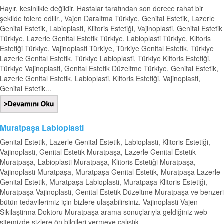
Hayır, kesinlikle değildir. Hastalar tarafından son derece rahat bir
şekilde tolere edilir., Vajen Daraltma Türkiye, Genital Estetik, Lazerle
Genital Estetik, Labioplasti, Klitoris Estetiği, Vajinoplasti, Genital Estetik
Türkiye, Lazerle Genital Estetik Türkiye, Labioplasti Türkiye, Klitoris
Estetiği Türkiye, Vajinoplasti Türkiye, Türkiye Genital Estetik, Türkiye
Lazerle Genital Estetik, Türkiye Labioplasti, Türkiye Klitoris Estetiği,
Türkiye Vajinoplasti, Genital Estetik Düzeltme Türkiye, Genital Estetik,
Lazerle Genital Estetik, Labioplasti, Klitoris Estetiği, Vajinoplasti,
Genital Estetik...
Muratpaşa Labioplasti
Genital Estetik, Lazerle Genital Estetik, Labioplasti, Klitoris Estetiği,
Vajinoplasti, Genital Estetik Muratpaşa, Lazerle Genital Estetik
Muratpaşa, Labioplasti Muratpaşa, Klitoris Estetiği Muratpaşa,
Vajinoplasti Muratpaşa, Muratpaşa Genital Estetik, Muratpaşa Lazerle
Genital Estetik, Muratpaşa Labioplasti, Muratpaşa Klitoris Estetiği,
Muratpaşa Vajinoplasti, Genital Estetik Düzeltme Muratpaşa ve benzeri
bütün tedavilerimiz için bizlere ulaşabilirsiniz. Vajinoplasti Vajen
Sikilaştirma Doktoru Muratpaşa arama sonuçlarıyla geldiğiniz web
sitemizde sizlere ön bilgileri vermeye çalıştık....