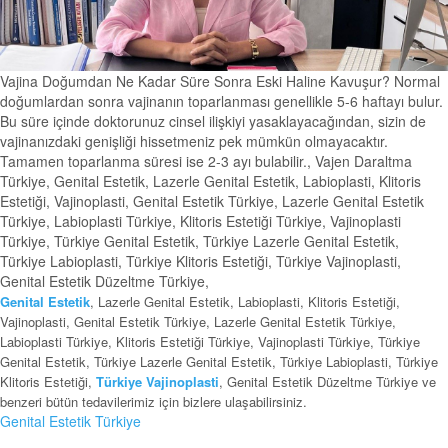
Vajina Doğumdan Ne Kadar Süre Sonra Eski Haline Kavuşur? Normal
doğumlardan sonra vajinanın toparlanması genellikle 5-6 haftayı bulur.
Bu süre içinde doktorunuz cinsel ilişkiyi yasaklayacağından, sizin de
vajinanızdaki genişliği hissetmeniz pek mümkün olmayacaktır.
Tamamen toparlanma süresi ise 2-3 ayı bulabilir., Vajen Daraltma
Türkiye, Genital Estetik, Lazerle Genital Estetik, Labioplasti, Klitoris
Estetiği, Vajinoplasti, Genital Estetik Türkiye, Lazerle Genital Estetik
Türkiye, Labioplasti Türkiye, Klitoris Estetiği Türkiye, Vajinoplasti
Türkiye, Türkiye Genital Estetik, Türkiye Lazerle Genital Estetik,
Türkiye Labioplasti, Türkiye Klitoris Estetiği, Türkiye Vajinoplasti,
Genital Estetik Düzeltme Türkiye,
Genital Estetik
, Lazerle Genital Estetik, Labioplasti, Klitoris Estetiği,
Vajinoplasti, Genital Estetik Türkiye, Lazerle Genital Estetik Türkiye,
Labioplasti Türkiye, Klitoris Estetiği Türkiye, Vajinoplasti Türkiye, Türkiye
Genital Estetik, Türkiye Lazerle Genital Estetik, Türkiye Labioplasti, Türkiye
Klitoris Estetiği,
Türkiye Vajinoplasti
, Genital Estetik Düzeltme Türkiye ve
benzeri bütün tedavilerimiz için bizlere ulaşabilirsiniz.
Genital Estetik Türkiye