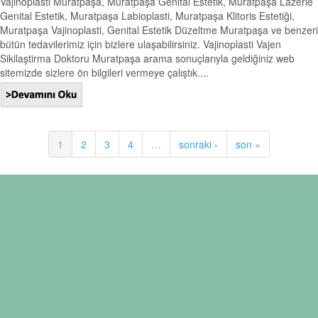
Vajinoplasti Muratpaşa, Muratpaşa Genital Estetik, Muratpaşa Lazerle
Genital Estetik, Muratpaşa Labioplasti, Muratpaşa Klitoris Estetiği,
Muratpaşa Vajinoplasti, Genital Estetik Düzeltme Muratpaşa ve benzeri
bütün tedavilerimiz için bizlere ulaşabilirsiniz. Vajinoplasti Vajen
Sikilaştirma Doktoru Muratpaşa arama sonuçlarıyla geldiğiniz web
sitemizde sizlere ön bilgileri vermeye çalıştık....
1
2
3
4
…
sonraki ›
son »