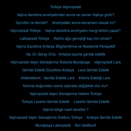
Türkiye Vajinoplasti
Vajina daraltma ameliyatından sonra ne zaman ilişkiye girilir?
Gynoflor ne demek?
Ameliyattan sonra kanamam olacak mı?
Vajinoplasti Türkiye
Vajina daraltma ameliyatını hangi bölüm yapar?
Labioplasti Türkiye
Rahim ağzı genişliği kaç mm olmalı?
Vajina Daraltma Antalya: Bilgilendirme ve Akademik Perspektif
Op. Dr. Güray Ünlü - Antalya lazerle genital estetik
Vajinoplasti Vajen Sıkılaştırma Tedavisi Muratpaşa
Vajinoplasti Lara
Genital Estetik Düzeltme Antalya
Lara Genital Estetik
Histerektomi - Genital Estetik Lara
Klitoris Estetiği Lara
Normal doğumdan sonra vajinada değişiklik olur mu?
Vajinoplasti Vajen Sıkılaştırma Hekimi Türkiye
Türkiye Lazerle Genital Estetik
Lazerle Genital Estetik
Vajinal bölge nasil daraltılır ?
Vajinoplasti Vajen Sıkılaştırma Doktoru Türkiye
Antalya Genital Estetik
Muratpaşa Labioplasti
İleri Vestibulit