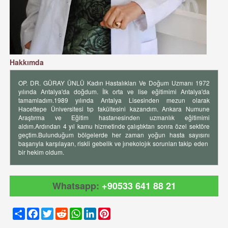
Hakkımda
OP. DR. GÜRAY ÜNLÜ Kadın Hastalıkları Ve Doğum Uzmanı 1972
yılında Antalya'da doğdum. İlk orta ve lise eğitimimi Antalya'da
tamamladım.1989 yılında Antalya Lisesinden mezun olarak
Hacettepe Üniversitesi tıp fakültesini kazandım. Ankara Numune
Araştırma ve Eğitim hastanesinden uzmanlık eğitimimi
aldım.Ardından 4 yıl kamu hizmetinde çalıştıktan sonra özel sektöre
geçtim.Bulunduğum bölgelerde her zaman yoğun hasta sayısını
başarıyla karşılayan, riskli gebelik ve jınekolojık sorunları takip eden
bir hekim oldum.
Whatsapp:
+90533 641 88 21
Share
Facebook
Twitter
Reddit
WhatsApp
LinkedIn
Pinterest