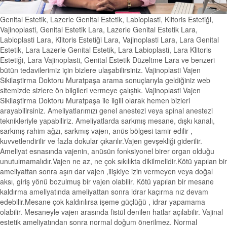
Genital Estetik, Lazerle Genital Estetik, Labioplasti, Klitoris Estetiği,
Vajinoplasti, Genital Estetik Lara, Lazerle Genital Estetik Lara,
Labioplasti Lara, Klitoris Estetiği Lara, Vajinoplasti Lara, Lara Genital
Estetik, Lara Lazerle Genital Estetik, Lara Labioplasti, Lara Klitoris
Estetiği, Lara Vajinoplasti, Genital Estetik Düzeltme Lara ve benzeri
bütün tedavilerimiz için bizlere ulaşabilirsiniz. Vajinoplasti Vajen
Sikilaştirma Doktoru Muratpaşa arama sonuçlarıyla geldiğiniz web
sitemizde sizlere ön bilgileri vermeye çalıştık. Vajinoplasti Vajen
Sikilaştirma Doktoru Muratpaşa ile ilgili olarak hemen bizleri
arayabilirsiniz. Ameliyatlarımızı genel anestezi veya spinal anestezi
teknikleriyle yapabiliriz. Ameliyatlarda sarkmış mesane, dışkı kanalı,
sarkmış rahim ağzı, sarkmış vajen, anüs bölgesi tamir edilir ,
kuvvetlendirilir ve fazla dokular çıkarılır.Vajen gevşekliği giderilir.
Ameliyat esnasında vajenin, anüsün fonksiyonel birer organ olduğu
unutulmamalıdır.Vajen ne az, ne çok sıkılıkta dikilmelidir.Kötü yapılan bir
ameliyattan sonra aşırı dar vajen ,ilişkiye izin vermeyen veya doğal
aksı, giriş yönü bozulmuş bir vajen olabilir. Kötü yapılan bir mesane
kaldırma ameliyatında ameliyattan sonra idrar kaçırma nız devam
edebilir.Mesane çok kaldırılırsa işeme güçlüğü , idrar yapamama
olabilir. Mesaneyle vajen arasında fistül denilen hatlar açılabilir. Vajinal
estetik ameliyatından sonra normal doğum önerilmez. Normal