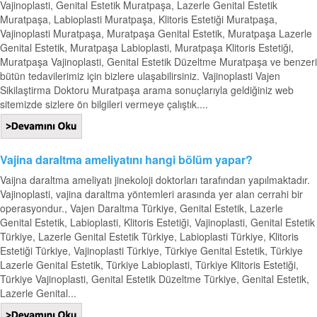
Vajinoplasti, Genital Estetik Muratpaşa, Lazerle Genital Estetik
Muratpaşa, Labioplasti Muratpaşa, Klitoris Estetiği Muratpaşa,
Vajinoplasti Muratpaşa, Muratpaşa Genital Estetik, Muratpaşa Lazerle
Genital Estetik, Muratpaşa Labioplasti, Muratpaşa Klitoris Estetiği,
Muratpaşa Vajinoplasti, Genital Estetik Düzeltme Muratpaşa ve benzeri
bütün tedavilerimiz için bizlere ulaşabilirsiniz. Vajinoplasti Vajen
Sikilaştirma Doktoru Muratpaşa arama sonuçlarıyla geldiğiniz web
sitemizde sizlere ön bilgileri vermeye çalıştık....
Vajina daraltma ameliyatını hangi bölüm yapar?
Vaijna daraltma ameliyatı jinekoloji doktorları tarafından yapılmaktadır.
Vajinoplasti, vajina daraltma yöntemleri arasında yer alan cerrahi bir
operasyondur., Vajen Daraltma Türkiye, Genital Estetik, Lazerle
Genital Estetik, Labioplasti, Klitoris Estetiği, Vajinoplasti, Genital Estetik
Türkiye, Lazerle Genital Estetik Türkiye, Labioplasti Türkiye, Klitoris
Estetiği Türkiye, Vajinoplasti Türkiye, Türkiye Genital Estetik, Türkiye
Lazerle Genital Estetik, Türkiye Labioplasti, Türkiye Klitoris Estetiği,
Türkiye Vajinoplasti, Genital Estetik Düzeltme Türkiye, Genital Estetik,
Lazerle Genital...