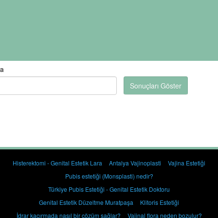
ra
Sonuçları Göster
Histerektomi - Genital Estetik Lara
Antalya Vajinoplasti
Vajina Estetiği
Pubis estetiği (Monsplasti) nedir?
Türkiye Pubis Estetiği - Genital Estetik Doktoru
Genital Estetik Düzeltme Muratpaşa
Klitoris Estetiği
İdrar kaçırmada nasıl bir çözüm sağlar?
Vajinal flora neden bozulur?