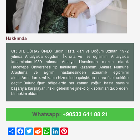
Hakkımda
OP. DR. GÜRAY ÜNLÜ Kadın Hastalıkları Ve Doğum Uzmanı 1972
yılında Antalya'da doğdum. İlk orta ve lise eğitimimi Antalya'da
tamamladım.1989 yılında Antalya Lisesinden mezun olarak
Hacettepe Üniversitesi tıp fakültesini kazandım. Ankara Numune
Araştırma ve Eğitim hastanesinden uzmanlık eğitimimi
aldım.Ardından 4 yıl kamu hizmetinde çalıştıktan sonra özel sektöre
geçtim.Bulunduğum bölgelerde her zaman yoğun hasta sayısını
başarıyla karşılayan, riskli gebelik ve jınekolojık sorunları takip eden
bir hekim oldum.
Whatsapp:
+90533 641 88 21
Share
Facebook
Twitter
Reddit
WhatsApp
LinkedIn
Pinterest