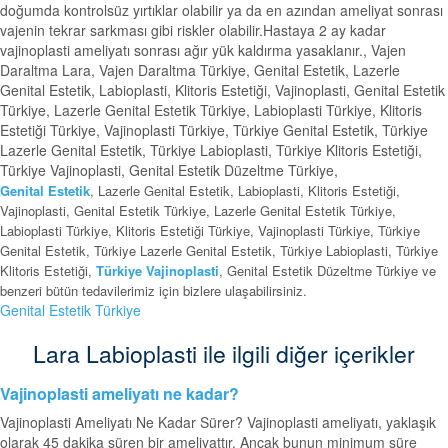
doğumda kontrolsüz yırtıklar olabilir ya da en azından ameliyat sonrası
vajenin tekrar sarkması gibi riskler olabilir.Hastaya 2 ay kadar
vajinoplasti ameliyatı sonrası ağır yük kaldırma yasaklanır., Vajen
Daraltma Lara, Vajen Daraltma Türkiye, Genital Estetik, Lazerle
Genital Estetik, Labioplasti, Klitoris Estetiği, Vajinoplasti, Genital Estetik
Türkiye, Lazerle Genital Estetik Türkiye, Labioplasti Türkiye, Klitoris
Estetiği Türkiye, Vajinoplasti Türkiye, Türkiye Genital Estetik, Türkiye
Lazerle Genital Estetik, Türkiye Labioplasti, Türkiye Klitoris Estetiği,
Türkiye Vajinoplasti, Genital Estetik Düzeltme Türkiye,
Genital Estetik
, Lazerle Genital Estetik, Labioplasti, Klitoris Estetiği,
Vajinoplasti, Genital Estetik Türkiye, Lazerle Genital Estetik Türkiye,
Labioplasti Türkiye, Klitoris Estetiği Türkiye, Vajinoplasti Türkiye, Türkiye
Genital Estetik, Türkiye Lazerle Genital Estetik, Türkiye Labioplasti, Türkiye
Klitoris Estetiği,
Türkiye Vajinoplasti
, Genital Estetik Düzeltme Türkiye ve
benzeri bütün tedavilerimiz için bizlere ulaşabilirsiniz.
Genital Estetik Türkiye
Lara Labioplasti ile ilgili diğer içerikler
Vajinoplasti ameliyatı ne kadar?
Vajinoplasti Ameliyatı Ne Kadar Sürer? Vajinoplasti ameliyatı, yaklaşık
olarak 45 dakika süren bir ameliyattır. Ancak bunun minimum süre