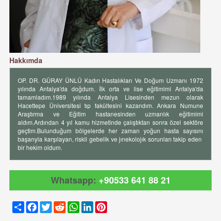
Hakkımda
OP. DR. GÜRAY ÜNLÜ Kadın Hastalıkları Ve Doğum Uzmanı 1972
yılında Antalya'da doğdum. İlk orta ve lise eğitimimi Antalya'da
tamamladım.1989 yılında Antalya Lisesinden mezun olarak
Hacettepe Üniversitesi tıp fakültesini kazandım. Ankara Numune
Araştırma ve Eğitim hastanesinden uzmanlık eğitimimi
aldım.Ardından 4 yıl kamu hizmetinde çalıştıktan sonra özel sektöre
geçtim.Bulunduğum bölgelerde her zaman yoğun hasta sayısını
başarıyla karşılayan, riskli gebelik ve jınekolojık sorunları takip eden
bir hekim oldum.
Whatsapp:
+90533 641 88 21
Share
Facebook
Twitter
Reddit
WhatsApp
LinkedIn
Pinterest