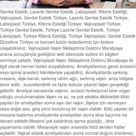
Genital Estetik, Lazerle Genital Estetik, Labioplasti, Klitoris Estetiği,
Vajinoplasti, Genital Estetik Türkiye, Lazerle Genital Estetik Türkiye,
Labioplasti Türkiye, Klitoris Estetiği Türkiye, Vajinoplasti Türkiye,
Türkiye Genital Estetik, Türkiye Lazerle Genital Estetik, Türkiye
Labioplasti, Türkiye Klitoris Estetiği, Türkiye Vajinoplasti, Genital Estetik
Düzeltme Türkiye ve benzeri bütün tedavilerimiz için bizlere
ulaşabilirsiniz. Vajinoplasti Vajen Sikilaştirma Doktoru Muratpaşa
arama sonuçlarıyla geldiğiniz web sitemizde sizlere ön bilgileri
vermeye çalıştık. Vajinoplasti Vajen Sikilaştirma Doktoru Muratpaşa ile
ilgili olarak hemen bizleri arayabilirsiniz. Ameliyatlarımızı genel anestezi
veya spinal anestezi teknikleriyle yapabiliriz. Ameliyatlarda sarkmış
mesane, dışkı kanalı, sarkmış rahim ağzı, sarkmış vajen, anüs bölgesi
tamir edilir , kuvvetlendirilir ve fazla dokular çıkarılır.Vajen gevşekliği
giderilir. Ameliyat esnasında vajenin, anüsün fonksiyonel birer organ
olduğu unutulmamalıdır.Vajen ne az, ne çok sıkılıkta dikilmelidir.Kötü
yapılan bir ameliyattan sonra aşırı dar vajen ,ilişkiye izin vermeyen
veya doğal aksı, giriş yönü bozulmuş bir vajen olabilir. Kötü yapılan bir
mesane kaldırma ameliyatında ameliyattan sonra idrar kaçırma nız
devam edebilir.Mesane çok kaldırılırsa işeme güçlüğü , idrar
yapamama olabilir. Mesaneyle vajen arasında fistül denilen hatlar
açılabilir. Vajinal estetik ameliyatından sonra normal doğum önerilmez.