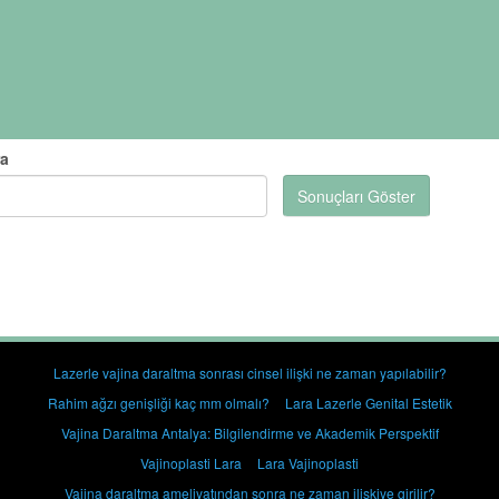
ra
Sonuçları Göster
Lazerle vajina daraltma sonrası cinsel ilişki ne zaman yapılabilir?
Rahim ağzı genişliği kaç mm olmalı?
Lara Lazerle Genital Estetik
Vajina Daraltma Antalya: Bilgilendirme ve Akademik Perspektif
Vajinoplasti Lara
Lara Vajinoplasti
Vajina daraltma ameliyatından sonra ne zaman ilişkiye girilir?