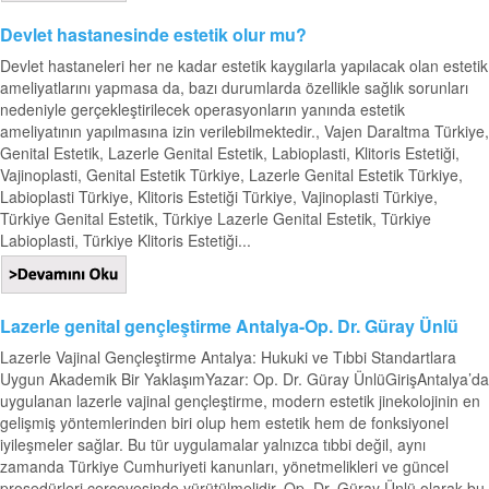
Devlet hastanesinde estetik olur mu?
Devlet hastaneleri her ne kadar estetik kaygılarla yapılacak olan estetik
ameliyatlarını yapmasa da, bazı durumlarda özellikle sağlık sorunları
nedeniyle gerçekleştirilecek operasyonların yanında estetik
ameliyatının yapılmasına izin verilebilmektedir., Vajen Daraltma Türkiye,
Genital Estetik, Lazerle Genital Estetik, Labioplasti, Klitoris Estetiği,
Vajinoplasti, Genital Estetik Türkiye, Lazerle Genital Estetik Türkiye,
Labioplasti Türkiye, Klitoris Estetiği Türkiye, Vajinoplasti Türkiye,
Türkiye Genital Estetik, Türkiye Lazerle Genital Estetik, Türkiye
Labioplasti, Türkiye Klitoris Estetiği...
Lazerle genital gençleştirme Antalya-Op. Dr. Güray Ünlü
Lazerle Vajinal Gençleştirme Antalya: Hukuki ve Tıbbi Standartlara
Uygun Akademik Bir YaklaşımYazar: Op. Dr. Güray ÜnlüGirişAntalya’da
uygulanan lazerle vajinal gençleştirme, modern estetik jinekolojinin en
gelişmiş yöntemlerinden biri olup hem estetik hem de fonksiyonel
iyileşmeler sağlar. Bu tür uygulamalar yalnızca tıbbi değil, aynı
zamanda Türkiye Cumhuriyeti kanunları, yönetmelikleri ve güncel
prosedürleri çerçevesinde yürütülmelidir. Op. Dr. Güray Ünlü olarak bu